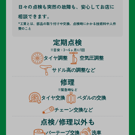
日々の点検も突然の故障も、安心してお店に
相談できます。
*工賃とは、部品の取り付けや交換、点検時にかかる技術料や人件
費のこと
定期点検
※目安：3〜6ヶ月に1回
タイヤ調整
空気圧調整
サドル高の調整
など
修理
※緊急時など
タイヤ交換
ペダルの交換
チェーン交換
など
点検/修理以外も
バーテープ交換
洗車